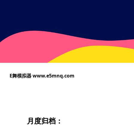
跳
转
至
主
要
内
容
E舞模拟器 www.e5mnq.com
月度归档：